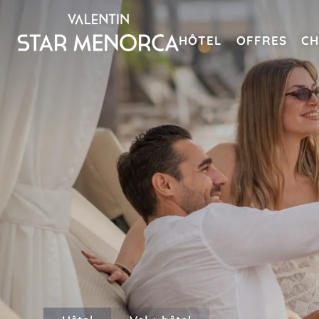
HÔTEL
OFFRES
CH
Tout compris
ESPAGNE
MAJORQUE
Valentin Reina Paguera
Valentin Grand Park