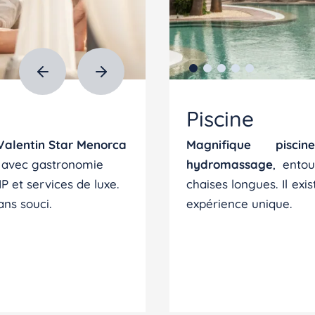
m
Piscine
Valentin Star Menorca
Magnifique pisc
e avec gastronomie
hydromassage
, ento
P et services de luxe.
chaises longues. Il exi
ns souci.
expérience unique.