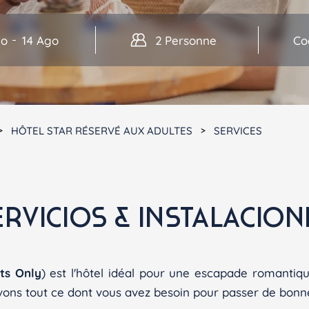
CADIX
Valentin Sancti Petri
res
Adultes
HÔTEL STAR RÉSERVÉ AUX ADULTES
SERVICES
res 1
 une chambre
ERVICIOS & INSTALACION
ts Only
) est l'hôtel idéal pour une escapade romanti
ons tout ce dont vous avez besoin pour passer de bonn