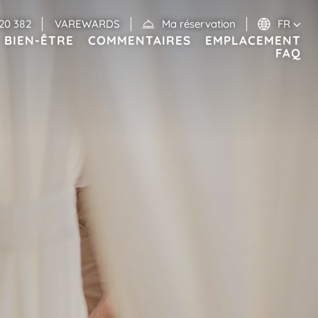
620 382
VAREWARDS
Ma réservation
FR
BIEN-ÊTRE
COMMENTAIRES
EMPLACEMENT
FAQ
s
Événements
MEXIQUE
RIVIERA MAYA
Valentin Imperial Riviera Maya