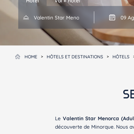
Hôtel
Vol + hôtel
Finca Son Roig
Valentin Playa de Muro
Valentin Somni
Chamb
HOME
HÔTELS ET DESTINATIONS
HÔTELS
Chamb
ajouter
S
Le
Valentin Star Menorca (Adul
découverte de Minorque. Nous av