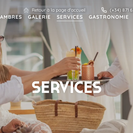
Retour à la page d'accueil
(+34) 871 
AMBRES
GALERIE
SERVICES
GASTRONOMIE
HÔTELS ET DESTINATIONS
Familles
Adultes uniquement
Appartement
SERVICES
MINORQUE
Valentin Star Menorca
Valentin Son Bou