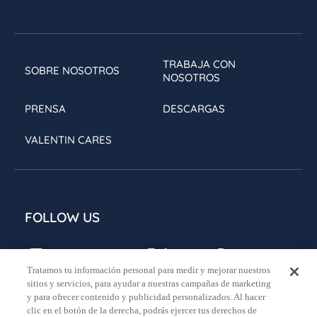
TRABAJA CON
SOBRE NOSOTROS
NOSOTROS
PRENSA
DESCARGAS
VALENTIN CARES
FOLLOW US
Tratamos tu información personal para medir y mejorar nuestros
sitios y servicios, para ayudar a nuestras campañas de marketing
y para ofrecer contenido y publicidad personalizados. Al hacer
clic en el botón de la derecha, podrás ejercer tus derechos de