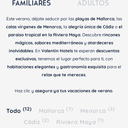
FAMILIARES
ADULTOS
Este verano, déjate seducir por las
playas de Mallorca
, las
calas vírgenes de Menorca,
la
alegría única de Cádiz
o
el
paraiso tropical en la Riviera Maya
. Descubre
rincones
mágicos
,
sabores mediterráneos
y
atardeceres
inolvidables
. En
Valentin Hotels
te esperan
descuentos
exclusivos
, tenemos el lugar perfecto para ti, con
habitaciones elegantes
y
gastronomía exquisita
para el
relax que te mereces
.
Haz clic y
asegura ya tus vacaciones de verano
.
(12)
(7)
(2)
Todo
Mallorca
Menorca
(2)
(1)
Cádiz
Riviera Maya