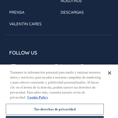
NOSOTROS
PRENSA
DESCARGAS
VALENTIN CARES
FOLLOW US
Tratamos tu información personal para medir y mejorar nuestros
sitios y servicios, para ayudar a nuestras campañas de marketing
y para ofrecer contenido y publicidad personalizados. Al hacer
clic en el botón de la derecha, podrás ejercer tus derechos de
privacidad. Para saber más, consulta nuestro aviso de
Aviso legal
Política de privacidad
Política de cookies
privacidad.
Cookie Policy
Condiciones generales de reserva
Tus derechos de privacidad