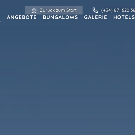
Zurück zum Start
(+34) 871 620 3
L
ANGEBOTE
BUNGALOWS
GALERIE
HOTELS
HOTELS UND REISEZIELE
Familien
Nur für Erwachsene
Wohnungen
MENORCA
Valentin Star Menorca
Valentin Son Bou