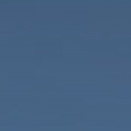
Finca Son Roig
Valentin Playa de Muro
Valentin Somni