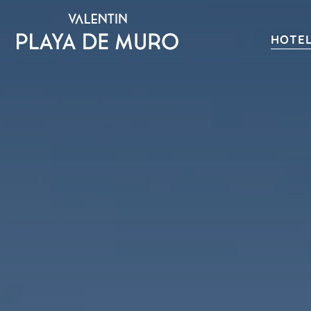
HOTE
Alles inklusive
SPANIEN
MALLORCA
Valentin Reina Paguera
Valentin Grand Park