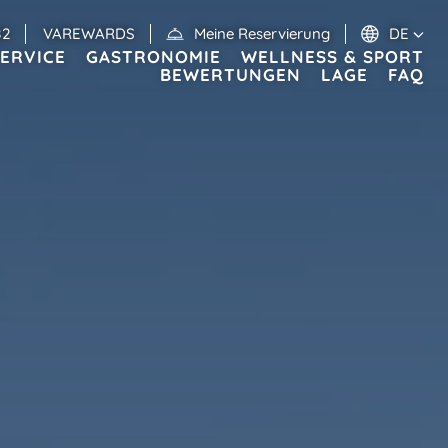
82
VAREWARDS
Meine Reservierung
DE
ERVICE
GASTRONOMIE
WELLNESS & SPORT
BEWERTUNGEN
LAGE
FAQ
Veranstaltungen
MEXIKO
RIVIERA MAYA
Valentin Imperial Riviera Maya