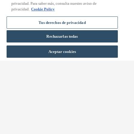
privacidad. Para saber más, consulta nuestro aviso de
privacidad.
Cookie Policy
Tus derechos de privacidad
Rechazarlas todas
BUCHEN
Aceptar cookies
GENIESSEN SIE EINEN U
NVERGESSLICHEN URLAUB IM H
OTEL VALENTIN SON BOU, M
ENORCA
Willkommen im
Hotel Valentin Son Bou
, einem