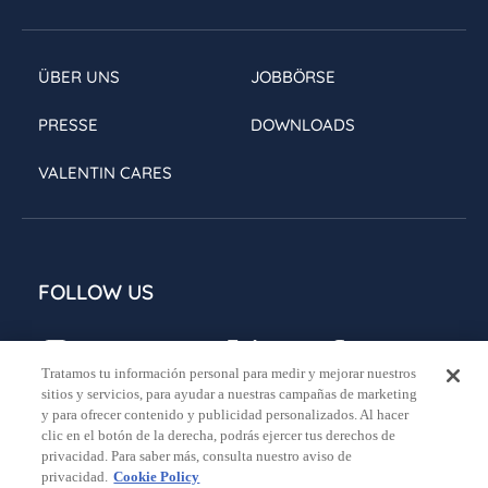
ÜBER UNS
JOBBÖRSE
PRESSE
DOWNLOADS
VALENTIN CARES
FOLLOW US
Tratamos tu información personal para medir y mejorar nuestros
sitios y servicios, para ayudar a nuestras campañas de marketing
y para ofrecer contenido y publicidad personalizados. Al hacer
clic en el botón de la derecha, podrás ejercer tus derechos de
privacidad. Para saber más, consulta nuestro aviso de
Rechtlichen Hinweise
Datenschutzbestimmungen
privacidad.
Cookie Policy