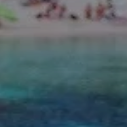
Finca Son Roig
Valentin Playa de Muro
Valentin Somni