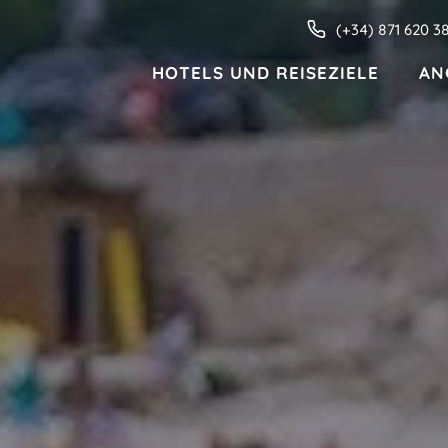
(+34) 871 620 3
HOTELS UND REISEZIELE
AN
HOTELS UND REISEZIELE
Familien
Nur für Erwachsene
Wohnungen
MENORCA
Valentin Star Menorca
Valentin Son Bou