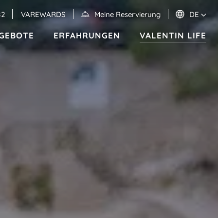
82
VAREWARDS
Meine Reservierung
DE
GEBOTE
ERFAHRUNGEN
VALENTIN LIFE
Veranstaltungen
MEXIKO
RIVIERA MAYA
Valentin Imperial Riviera Maya