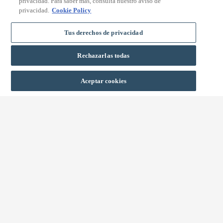
privacidad. Para saber más, consulta nuestro aviso de
privacidad.
Cookie Policy
Tus derechos de privacidad
Rechazarlas todas
BUCHEN
Aceptar cookies
SEHENSWÜRDIGKEITEN IN
ALAIOR (SON BOU)
Das Hotel Valentin Son Bou befindet sich in direkter Nähe
des Strandes
Son Bou
, dem längsten Strand Menorcas mit
fast 3 Kilometern Länge zwischen Cap de ses Penyes und
Punta Rodona. Es handelt sich um einen Strand mit feinem,
hellem Sand und einer leichten Neigung, dank der man
langsam nach und nach ins Wasser gehen kann. Der