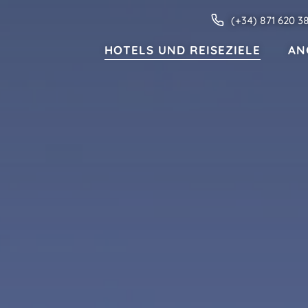
(+34) 871 620 3
HOTELS UND REISEZIELE
AN
HOTELS UND REISEZIELE
Familien
Nur für Erwachsene
Wohnungen
MENORCA
Valentin Star Menorca
Valentin Son Bou