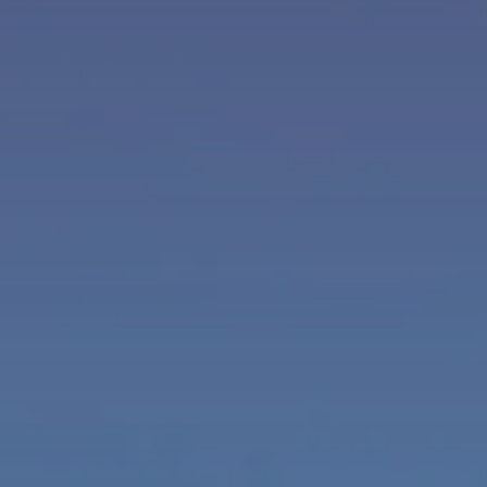
Finca Son Roig
Valentin Playa de Muro
Valentin Somni